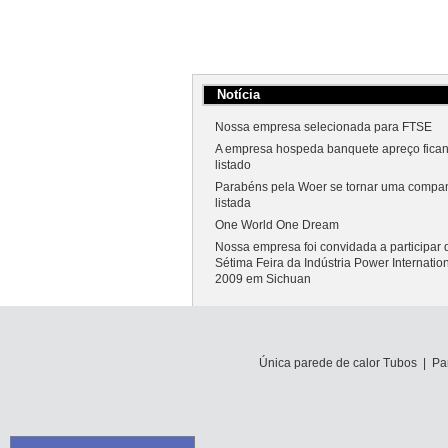
Notícia
Nossa empresa selecionada para FTSE
A empresa hospeda banquete apreço fica
listado
Parabéns pela Woer se tornar uma compa
listada
One World One Dream
Nossa empresa foi convidada a participar 
Sétima Feira da Indústria Power Internatio
2009 em Sichuan
Woer convidados a exposição de 2009 XV
ChinaLanzhou Investimento e Comércio J
Única parede de calor Tubos
|
Pa