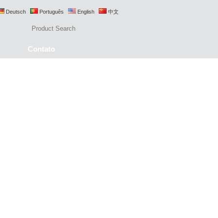
Deutsch
Português
English
中文
Contato