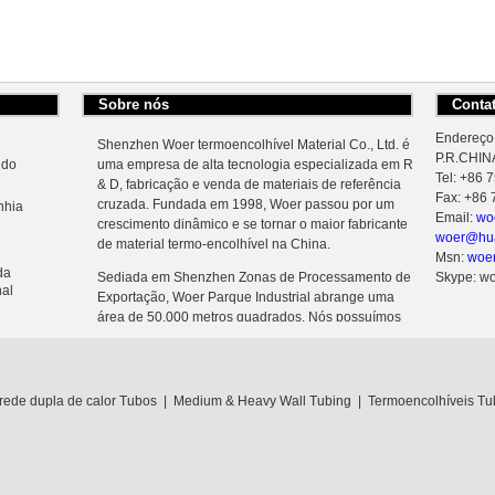
Sobre nós
Conta
Endereço:
Shenzhen Woer termoencolhível Material Co., Ltd. é
P.R.CHIN
ndo
uma empresa de alta tecnologia especializada em R
Tel: +86
& D, fabricação e venda de materiais de referência
Fax: +86
cruzada. Fundada em 1998, Woer passou por um
nhia
Email:
wo
crescimento dinâmico e se tornar o maior fabricante
woer@hua
de material termo-encolhível na China.
Msn:
woe
da
Sediada em Shenzhen Zonas de Processamento de
Skype: w
nal
Exportação, Woer Parque Industrial abrange uma
área de 50.000 metros quadrados. Nós possuímos
nove conjuntos de aceleradores eletrônicos
usto
avançados, que é a garantia de alta eficiência e
qualidade de confiança da produção.
rede dupla de calor Tubos
|
Medium & Heavy Wall Tubing
|
Termoencolhíveis Tu