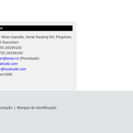
to
 Woer mansão, Norte Nanjing Rd, Pingshan,
A Shenzhen
 755-28299160
 755-28299160
er@woer.cn
(Prioridade)
huilb.com
r@huahuilb.com
oer1998
bulação
|
Mangas de identificação